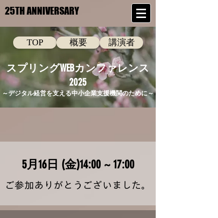
25TH ANNIVERSARY
25TH ANNIVERSARY
TOP
概要
講演者
スプリングWEBカンファレンス​
2025
～デジタル経営を支える中小企業支援機関のために～​
5月16日 (金)14:00 ~ 17:00
ご参加ありがとうございました。