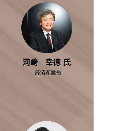
河﨑 幸徳 氏
経済産業省