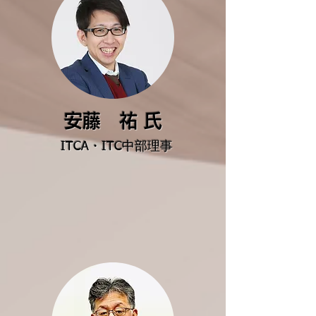
安藤 祐 氏
ITCA・ITC中部理事