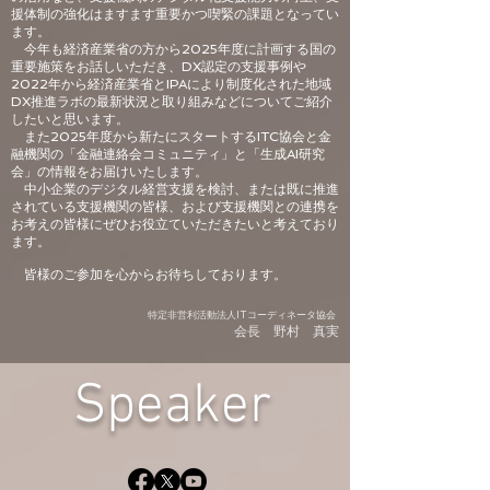
援体制の強化はますます重要かつ喫緊の課題となってい
ます。
今年も経済産業省の方から2025年度に計画する国の
重要施策をお話しいただき、DX認定の支援事例や
2022年から経済産業省とIPAにより制度化された地域
DX推進ラボの最新状況と取り組みなどについてご紹介
したいと思います。
また2025年度から新たにスタートするITC協会と金
融機関の「金融連絡会コミュニティ」と「生成AI研究
会」の情報をお届けいたします。
中小企業のデジタル経営支援を検討、または既に推進
されている支援機関の皆様、および支援機関との連携を
お考えの皆様にぜひお役立ていただきたいと考えており
ます。
皆様のご参加を心からお待ちしております。
特定非営利活動法人ITコーディネータ協会
会長 野村 真実
Speaker