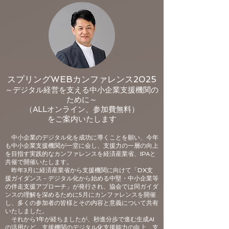
スプリングWEBカンファレンス2025
～デジタル経営を支える中小企業支援機関の
ために～
（ALLオンライン、参加費無料）
をご案内いたします
中小企業のデジタル化を成功に導くことを願い、今年
も中小企業支援機関が一堂に会し、支援力の一層の向上
を目指す実践的なカンファレンスを経済産業省、IPAと
共催で開催いたします。
昨年3月に経済産業省から支援機関に向けて「DX支
援ガイダンス－デジタル化から始める中堅・中小企業等
の伴走支援アプローチ」が発行され、協会では同ガイダ
ンスの理解を深めるために5月にカンファレンスを開催
し、多くの参加者の皆様とその内容と意義について共有
いたしました。
それから1年が経ちましたが、秒進分歩で進む生成AI
の活用など、支援機関のデジタル化支援能力の向上、支