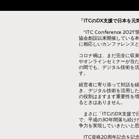
「ITCのDX支援で日本を
​
“ITC Conference 2
協会創設以来開催している本
に相応しいカンファレンス
コロナ禍は、まだ完全に収
やオンラインセミナーが当
の間でも、デジタル技術を
す。
経営者に寄り添って対話を
き、デジタル技術を活用した
の役割はますます重要性を増
るときはありません。
まさに「ITCのDX支援で
で、平成の30年間落ち続け
争力を実現していきたいと
ITC資格20周年記念を記