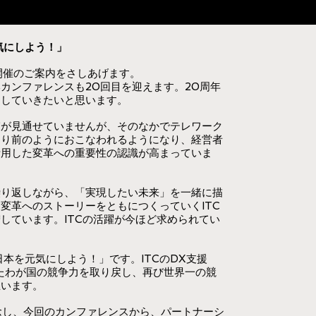
元気にしよう！」
021”開催のご案内をさしあげます。
カンファレンスも20回目を迎えます。20周年
としていきたいと思います。
束が見通せていませんが、そのなかでテレワーク
たり前のようにおこなわれるようになり、経営者
活用した変革への重要性の認識が高まっていま
繰り返しながら、「実現したい未来」を一緒に描
変革へのストーリーをともにつくっていくITC
しています。ITCの活躍が今ほど求められてい
日本を元気にしよう！」です。ITCのDX支援
たわが国の競争力を取り戻し、再び世界一の競
思います。
念し、今回のカンファレンスから、パートナーシ