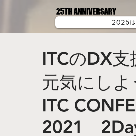
25TH ANNIVERSARY
25TH ANNIVERSARY
2026
ITCのDX
元気にしよ
ITC CONF
2021 2Da