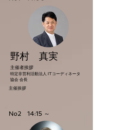
野村 真実
主催者挨拶
特定非営利活動法人 ITコーディネータ
協会 会長
主催挨拶
No2 14:15 ～