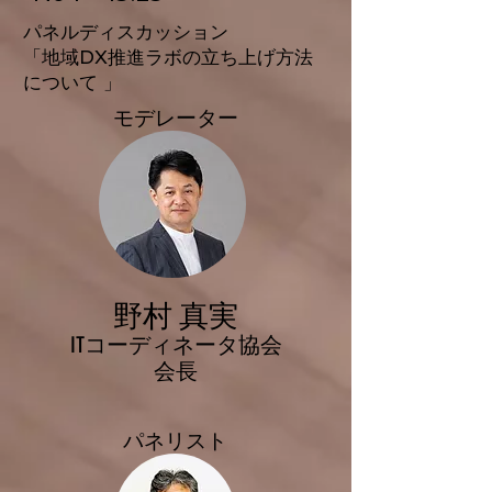
パネルディスカッション
「地域DX推進ラボの立ち上げ方法
について 」
モデレーター
野村 真実
ITコーディネータ協会
会長
​パネリスト