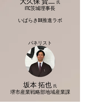
大久保 賢二
氏
ITC茨城理事長
いばらきDX推進ラボ
​パネリスト
坂本 拓也
氏
堺市産業戦略部
地域産業課
堺DX推進ラボ