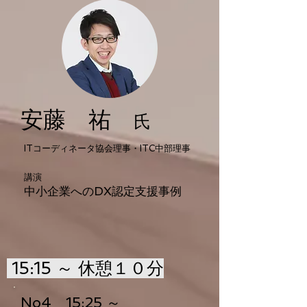
安藤 祐
氏
ITコーディネータ協会理事・ITC中部理事
講演
中小企業へのDX認定支援事例
15:15 ～ 休憩１０分
No4
15:25 ～